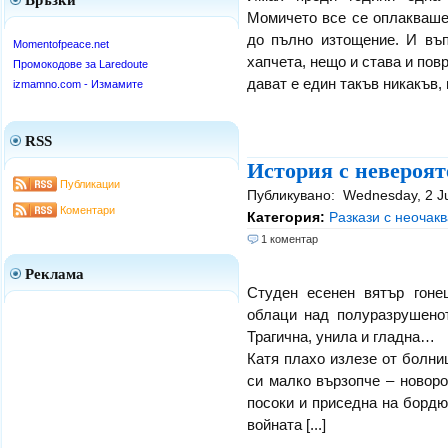
Връзки
Момичето все се оплакваше,
до пълно изтощение. И въ
Momentofpeace.net
хапчета, нещо и става и повр
Промокодове за Laredoute
дават е един такъв никакъв, 
izmamno.com - Измамите
RSS
История с невероят
Публикации
Публикувано:
Wednesday, 2 
Коментари
Категория:
Разкази с неочакв
1 коментар
Реклама
Студен есенен вятър гон
облаци над полуразрушенот
Трагична, унила и гладна…
Катя плахо излезе от болни
си малко вързопче – новор
посоки и приседна на бордю
войната [...]