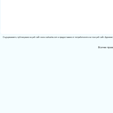
Съдържанието, публикувано на уеб сайт www.razkazite.com е предоставено от потребителите на този уеб сайт. Админис
Всички прав