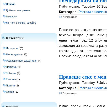
Господарката на вя
Начало
Публикувано:
Tuesday, 30 S
Добави своя разказ
Категория:
Разкази с неочакв
Конкурси
7 коментара
Контакт с екипа на сайта
Беше ветровита лятна вече
вечери, вещаеща че нещо 
Категории
една пейка пред 12 блок н
замислил за красивата разл
Интересно
(6)
когато един от приятелите,
Лична драма
(36)
Поехме по една глътка от най-
Разкази с неочакван край
(4)
Приказки
(1)
Забавни
(1)
Правеше секс с мен
Класика
(1)
Публикувано:
Tuesday, 8 Jul
Притчи
(2)
Категория:
Разкази с неочакв
Обяви
(17)
7 коментара
Имах преди години една 