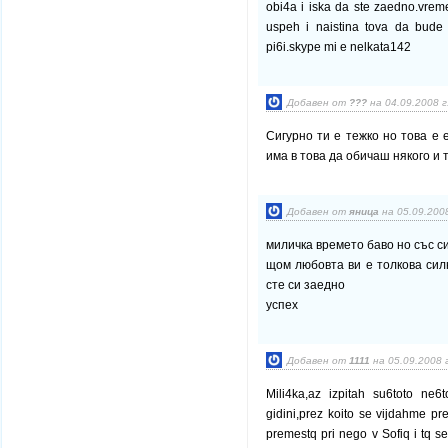
obi4a i iska da ste zaedno.vremet
uspeh i naistina tova da bude 
pi6i.skype mi e nelkata142
Добавен от
???
на 04.09.2008 г
Сигурно ти е тежко но това е 
има в това да обичаш някого и т
Добавен от
яница
на 05.09.2008
миличка времето баво но със с
щом любовта ви е толкова сил
сте си заедно
успех
Добавен от
1111
на 05.09.2008 
Mili4ka,az izpitah su6toto ne
gidini,prez koito se vijdahme 
premestq pri nego v Sofiq i tq