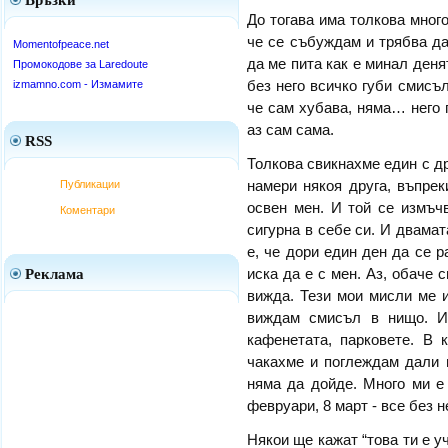
Връзки
До тогава има толкова много
че се събуждам и трябва да 
Momentofpeace.net
да ме пита как е минал деня
Промокодове за Laredoute
izmamno.com - Измамите
без него всичко губи смисъл
че сам хубава, няма… него г
аз сам сама.
RSS
Толкова свикнахме един с др
Публикации
намери някоя друга, въпрек
освен мен. И той се измъчв
Коментари
сигурна в себе си. И двама
е, че дори един ден да се 
Реклама
иска да е с мен. Аз, обаче 
вижда. Тези мои мисли ме 
виждам смисъл в нищо. И
кафенетата, парковете. В 
чакахме и поглеждам дали и
няма да дойде. Много ми е
февруари, 8 март - все без н
Някои ще кажат “това ти е уч