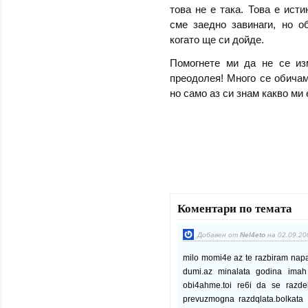
това не е така. Това е ист
сме заедно завинаги, но о
когато ще си дойде.
Помогнете ми да не се из
преодолея! Много се обичам
но само аз си знам какво ми 
Коментари по темата
Добавен от
Nel4eto
на 02.09.20
milo momi4e az te razbiram napa
dumi.az minalata godina ima
obi4ahme.toi re6i da se razd
prevuzmogna razdqlata.bolkata