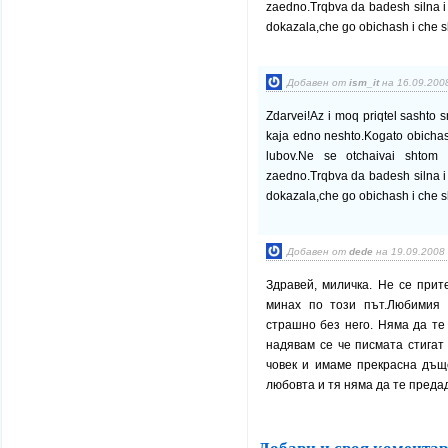
zaedno.Trqbva da badesh silna i n
dokazala,che go obichash i che 
Добавен от
ism_it
на 16.09.2008
Zdarvei!Az i moq priqtel sashto 
kaja edno neshto.Kogato obichash
lubov.Ne se otchaivai shtom 
zaedno.Trqbva da badesh silna i n
dokazala,che go obichash i che
Добавен от
dede
на 19.09.2008 
Здравей, миличка. Не се прит
минах по този път.Любимия
страшно без него. Няма да те
надявам се че писмата стигат
човек и имаме прекрасна дъще
любовта и тя няма да те преда