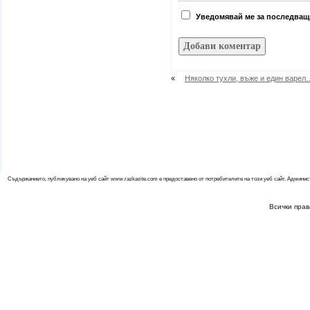
Уведомявай ме за последващи
«
Няколко тухли, въже и един варел
Съдържанието, публикувано на уеб сайт www.razkazite.com е предоставено от потребителите на този уеб сайт. Админис
Всички прав