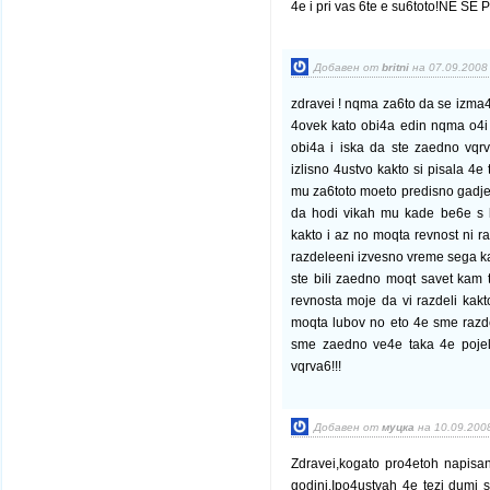
4e i pri vas 6te e su6toto!NE S
Добавен от
britni
на 07.09.2008 
zdravei ! nqma za6to da se izma4v
4ovek kato obi4a edin nqma o4i 
obi4a i iska da ste zaedno vqr
izlisno 4ustvo kakto si pisala 4e
mu za6toto moeto predisno gadje
da hodi vikah mu kade be6e s k
kakto i az no moqta revnost ni raz
razdeleeni izvesno vreme sega kat
ste bili zaedno moqt savet kam
revnosta moje da vi razdeli kakt
moqta lubov no eto 4e sme raz
sme zaedno ve4e taka 4e poje
vqrva6!!!
Добавен от
муцка
на 10.09.2008
Zdravei,kogato pro4etoh napisan
godini.Ipo4ustvah 4e tezi dumi s