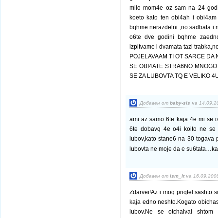
milo mom4e oz sam na 24 godi
koeto kato ten obi4ah i obi4am
bqhme nerazdelni ,no sadbata i 
o6te dve godini bqhme zaedno.
izpitvame i dvamata tazi trabka,n
POJELAVAAM TI OT SARCE DA 
SE OBI4ATE STRA6NO MNOGO D
SE ZA LUBOVTA TQ E VELIKO 4U
Добавен от
baby-sis
на 14.09.20
ami az samo 6te kaja 4e mi se 
6te dobavq 4e o4i koito ne se 
lubov,kato stane6 na 30 togava 
lubovta ne moje da e su6tata…kak
Добавен от
ism_it
на 16.09.2008
Zdarvei!Az i moq priqtel sashto 
kaja edno neshto.Kogato obichash
lubov.Ne se otchaivai shtom 