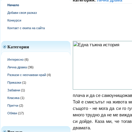
Категория:
Лична драма
Начало
Добави своя разказ
Конкурси
Контакт с екипа на сайта
Категории
Интересно
(6)
Лична драма
(36)
Разкази с неочакван край
(4)
Приказки
(1)
Забавни
(1)
плача и да се самоунищожав
Класика
(1)
Той е смисълът на живота м
Притчи
(2)
същото - не мога да си го гу
Обяви
(17)
много трудно да не ме вижда
си дойде. Каза ми, че тог
двамата.