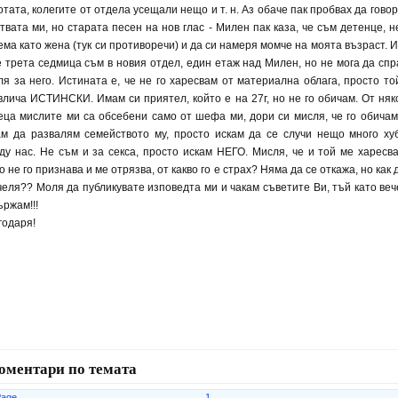
тата, колегите от отдела усещали нещо и т. н. Аз обаче пак пробвах да говор
ствата ми, но старата песен на нов глас - Милен пак каза, че съм детенце, н
ема като жена (тук си противоречи) и да си намеря момче на моята възраст. И
е трета седмица съм в новия отдел, един етаж над Милен, но не мога да спр
ля за него. Истината е, че не го харесвам от материална облага, просто то
влича ИСТИНСКИ. Имам си приятел, който е на 27г, но не го обичам. От няк
еца мислите ми са обсебени само от шефа ми, дори си мисля, че го обичам
ам да развалям семейството му, просто искам да се случи нещо много ху
ду нас. Не съм и за секса, просто искам НЕГО. Мисля, че и той ме харесва
 не го признава и ме отрязва, от какво го е страх? Няма да се откажа, но как д
челя?? Моля да публикувате изповедта ми и чакам съветите Ви, тъй като веч
ържам!!!
годаря!
оментари по темата
Page 1 o