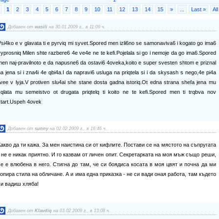
1
2
3
4
5
6
7
8
9
10
11
12
13
14
15
»
...
Last »
All
Добавен от
wasili
на 30.01.2009 г., в 11:09 ч.
si4ko e v glavata ti e pyrviq mi syvet.Spored men izli6no se samonaviva6 i kogato go ima6
yprosniq Milen shte razbere6 4e ve4e ne te kefi.Pojelala si go i nemoje da go ima6.Spored
en naj-pravilnoto e da napusne6 da ostavi6 4oveka,koito e super svesten shtom e priznal
a jena si i zna4i 4e qbi4a.I da napravi6 usluga na priqtela si i da skysash s nego,4e pi4a
ivee v lyja.V protiven slu4ai she stane dosta gadna istoriq.Ot edna strana shefa jena mu
cqlata mu semeistvo ot drugata priqtelq ti koito ne te kefi.Spored men ti trqbva nov
start.Uspeh 4ovek
Добавен от
sunny
на 02.02.2009 г., в 16:46 ч.
Какво да ти кажа. За мен наистина си от кифлите. Постави се на мястото на съпругата
- не е никак приятно. И го казвам от личен опит. Секретарката на моя мъж също реши,
че е влюбена в него. Стигна до там, че си боядиса косата в моя цвят и почна да ми
копира стила на обличане. А и има една приказка - не си вади оная работа, там където
си вадиш хляба!
Добавен от
Klavdiq
на 03.02.2009 г., в 13:08 ч.