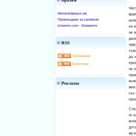
Връзки
Чес
Momentofpeace.net
кри
Промокодове за Laredoute
шок
izmamno.com - Измамите
но е
че 
дал
RSS
чув
съм
Публикации
да 
пре
Коментари
че 
при
кол
Реклама
мен
със
прос
Сле
го 
кол
дот
му 