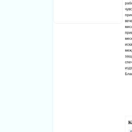
рабо
чув
при
веч
мис
при
мес
иск
меж
защо
спе
изд
Бла
К