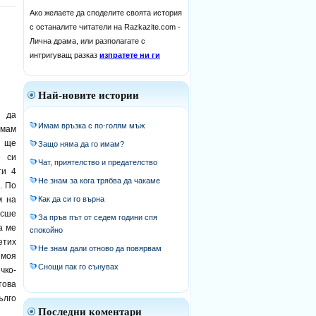
Ако желаете да споделите своята история
с останалите читатели на Razkazite.com -
Лична драма, или разполагате с
интригуващ разказ
изпратете ни ги
Най-новите истории
а да
Имам връзка с по-голям мъж
имам
о ще
Защо няма да го имам?
е си
Чат, приятелство и предателство
ти 4
Не знам за кога трябва да чакаме
. По
м на
Как да си го върна
исше
За пръв път от седем години спя
а ме
спокойно
тих
Не знам дали отново да повярвам
 моя
Снощи пак го сънувах
чко-
това
ълго
Последни коментари