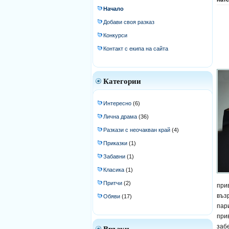
Начало
Добави своя разказ
Конкурси
Контакт с екипа на сайта
Категории
Интересно
(6)
Лична драма
(36)
Разкази с неочакван край
(4)
Приказки
(1)
Забавни
(1)
Класика
(1)
Притчи
(2)
при
въз
Обяви
(17)
пар
при
заб