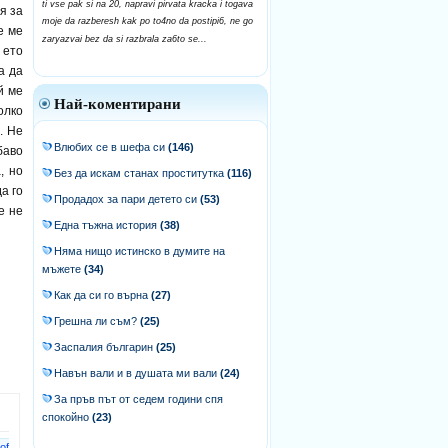
ti vse pak si na 20, napravi pirvata kracka i togava
я за
moje da razberesh kak po to4no da postipi6, ne go
е ме
zaryazvai bez da si razbrala za6to se...
 ето
а да
й ме
Най-коментирани
олко
. Не
Влюбих се в шефа си
(146)
баво
, но
Без да искам станах проститутка
(116)
а го
Продадох за пари детето си
(53)
е не
Една тъжна история
(38)
Няма нищо истинско в думите на
мъжете
(34)
Как да си го върна
(27)
Грешна ли съм?
(25)
Заспалия българин
(25)
Навън вали и в душата ми вали
(24)
За пръв път от седем години спя
спокойно
(23)
f