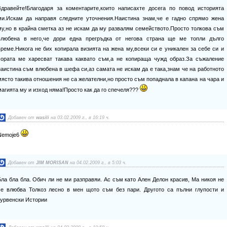
Здравейте!Благодаря за коментарите,които написахте досега по повод историята
ми.Искам да направя следните уточнения.Наистина знам,че е гадно спрямо жена
му,но в крайна сметка аз не искам да му развалям семейството.Просто толкова съм
влюбена в него,че дори една прегръдка от негова страна ще ме топли дълго
време.Никога не бих копирала визията на жена му,всеки си е уникален за себе си и
хората ме харесват такава каквато съм,а не копираща чужд образ.За съжаление
наистина съм влюбена в шефа си,аз самата не искам да е така,знам че на работното
място такива отношения не са желателни,но просто съм попаднала в капана на чара и
магията му и изход няма!Просто как да го спечеля???
Добавен от
wasili
на 03.02.2009 г., в 16:19 ч.
Nemoje6
Добавен от
JIM MORISAN
на 04.02.2009 г., в 5:03 ч.
Бла бла бла. Обич ли не ми разправяи. Ас съм като Ален Делон красив, Ма никоя не
се влюбва Толкоз лесно в мен щото съм без пари. Другото са пълни глупости и
курвенски Истории