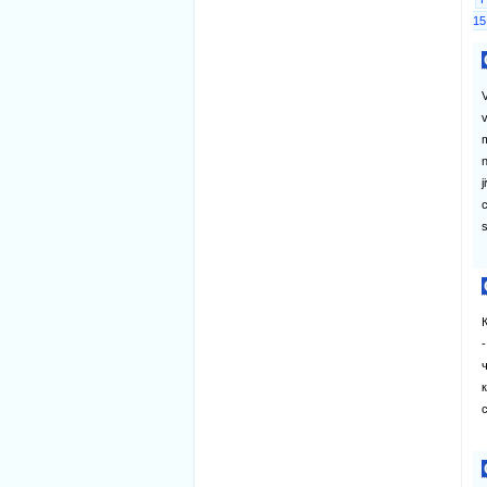
15
V
v
m
n
j