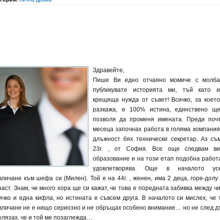
Здравейте,
Пише Ви едно отчаяно момиче с молб
публикувате историята ми, тъй като 
крещяща нужда от съвет! Всичко, за коет
разкажа, е 100% истина, единствено щ
позволя да променя имената. Преди поч
месеца започнах работа в голяма компания
длъжност бях технически секретар. Аз съ
23г. , от София. Все още следвам в
образование и на този етап подобна работ
удовлетворява. Още в началото усе
вличане към шефа си (Милен). Той е на 44г. , женен, има 2 деца, горе-долу
раст. Знам, че много хора ще си кажат, че това е поредната забивка между чи
ичко и една кифла, но истината е съвсем друга. В началото си мислех, че 
вличане не е нищо сериозно и не обръщах особено внимание… но не след д
елязах, че и той ме позаглежда…