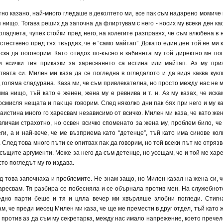
тно казано, най-много гледаше в деколтето ми, все пак съм надарено момиче 
я нищо. Тогава реших да започна да флиртувам с него - носих му всеки ден ка
оладчета, чупех стойки пред него, на колегите разправях, че съм влюбена в н
стествено пред тях твърдях, че е “само майтап”. Докато един ден той не ми к
иска да поговорим. Като отидох по-късно в кабинета му той директно ме по
и всички тия приказки за харесването са истина или майтап. Аз му при
ствата си. Милен ми каза да се погледна в огледалото и да видя каква кукл
, голяма сладурана. Каза ми, че съм привлекателна, но просто между нас не 
има нищо, тъй като е женен, жена му е ревнива и т. н. Аз му казах, че иска
осмисля нещата и пак ще говорим. След няколко дни пак бях при него и му ка
наистина много го харесвам независимо от всичко. Милен ми каза, че като жен
вличам страхотно, но освен всичко споменато за жена му, проблем било, че
еги, а и най-вече, че ме възприема като “детенце”, тъй като има синове кол
. След това много пъти се опитвах пак да говорим, но той всеки път ме отряз
 същите аргументи. Може за него да съм детенце, но усещам, че и той ме харе
то погледът му го издава.
д това започнаха и проблемите. Не знам защо, но Милен казал на жена си, ч
харесвам. Тя разбира се побесняла и се обърнала против мен. На служебнот
едно парти беше и тя и цяла вечер ми хвърляше злобни погледи. Стигн
ам, че преди месец Милен ми каза, че ще ме премести в друг отдел, тъй като 
е против аз да съм му секретарка, между нас имало напрежение, което пречел