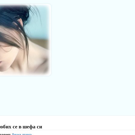
юбих се в шефа си
егория:
Лична драма