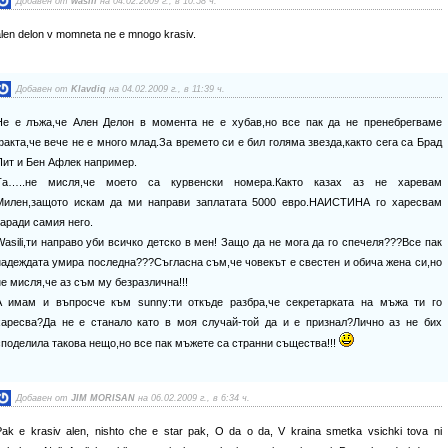
Добавен от
wasili
на 04.02.2009 г., в 10:58 ч.
alen delon v momneta ne e mnogo krasiv.
Добавен от
Klavdiq
на 04.02.2009 г., в 11:39 ч.
Не е лъжа,че Ален Делон в момента не е хубав,но все пак да не пренебрегваме
факта,че вече не е много млад.За времето си е бил голяма звезда,както сега са Брад
Пит и Бен Афлек например.
Та…..не мисля,че моето са курвенски номера.Както казах аз не харевам
Милен,защото искам да ми направи заплатата 5000 евро.НАИСТИНА го харесвам
заради самия него.
Wasili,ти направо уби всичко детско в мен! Защо да не мога да го спечеля???Все пак
надеждата умира последна???Съгласна съм,че човекът е свестен и обича жена си,но
не мисля,че аз съм му безразлична!!!
А имам и въпросче към sunny:ти откъде разбра,че секретарката на мъжа ти го
харесва?Да не е станало като в моя случай-той да и е признал?Лично аз не бих
споделила такова нещо,но все пак мъжете са странни същества!!!
Добавен от
JIM MORISAN
на 06.02.2009 г., в 6:34 ч.
Pak e krasiv alen, nishto che e star pak, O da o da, V kraina smetka vsichki tova ni