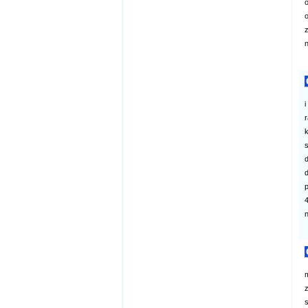
o
o
z
n
i
r
k
s
d
d
4