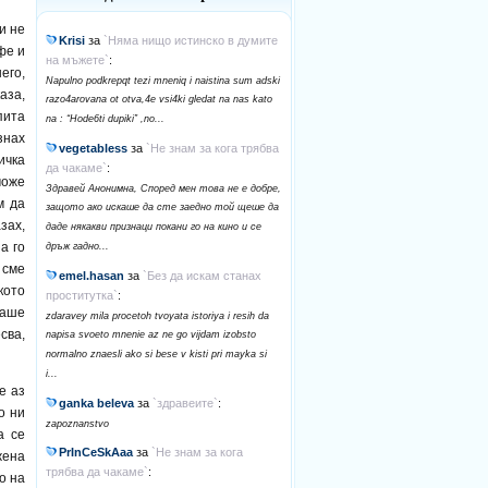
и не
Krisi
за
`Няма нищо истинско в думите
фе и
на мъжете`
:
его,
Napulno podkrepqt tezi mneniq i naistina sum adski
аза,
razo4arovana ot otva,4e vsi4ki gledat na nas kato
пита
na : “Hode6ti dupiki” ,no...
знах
vegetabless
за
`Не знам за кога трябва
ичка
да чакаме`
:
може
Здравей Анонимна, Според мен това не е добре,
м да
защото ако искаше да сте заедно той щеше да
зах,
даде някакви признаци покани го на кино и се
а го
дръж гадно...
 сме
emel.hasan
за
`Без да искам станах
кото
проститутка`
:
ваше
zdaravey mila procetoh tvoyata istoriya i resih da
сва,
napisa svoeto mnenie az ne go vijdam izobsto
normalno znaesli ako si bese v kisti pri mayka si
i...
е аз
ganka beleva
за
`здравеите`
:
о ни
zapoznanstvo
а се
PrInCeSkAaa
за
`Не знам за кога
жена
трябва да чакаме`
:
о на