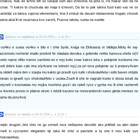
chakva, Nali. As lichno bih se sasipal sam ako izneveria na jena si, Pa makar dori da ne
znae. Ti kakse bi chustvala alo maja ti izneveri, Da be to pak takiva fusti kato vas ne se
amisliat za takiva vaprosi elementarni, Ima li smisal da davam obeiasnenia kogato chovek
iama akal ili ne osaznava kvo varshi, Prazna rabota, sueta na suetite
Добавен от
mydreca
на 06.02.2009 г., в 11:18 ч.
 vsi4ko e sueta vis4ko e bilo e i shte byde, kniga na Eklisiasta ot bibliqta.Mislq 4e naj-
azumnoto reshenie imaiki predvid 4e mladata devoika s golemite ne6ta haresva shefa si(V
oeto nqma ni6to tranno zashtoto toi e myj koito znae kakvo iska s polojenie kostiuma mu
edi dobre kato cqlo ima izly4vane na istinski myj.),ta pri tova polojenie az ti prepory4vam
a otide6 nqkoi den v staqta mu kakto go pravi6 sys kafe i shokolad4eta i edin baven striptis
okato si igrae6 sys shokolad4eto v ustata.Zna4i ili she te nagrabi koeto ti dosta iska6 da
potyne6 v kosmatata mu myjka moshtna gryd i da vpie6 ryce v gyrba mu ili shte razbere6
e 4oveka prosto si plakne okoto s teb(ili kazano na restorantiorski samo gleda meniuto no
nqma da pory4va)
Добавен от
wasili
на 06.02.2009 г., в 11:22 ч.
mejdo drugoto Jimi shto ne go zeme6 tova ne6tastno devoi4e ako prili4a6 na alen dalon
zna4i si vyzrasten eleganten tip taka 4e shte si pasnete a tq she ti nosi kafe sys
shokolad4eta