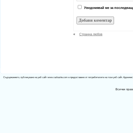
Уведомявай ме за последващи
«
Странна любов
Съдържанието, публикувано на уеб сайт www.razkazite.com е предоставено от потребителите на този уеб сайт. Админис
Всички прав