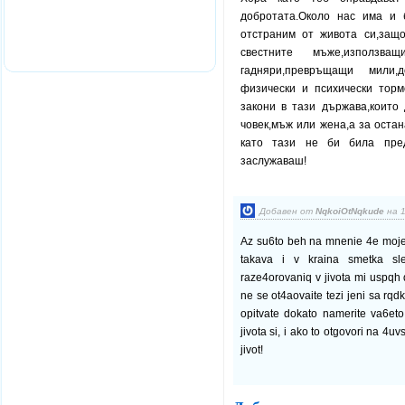
добротата.Около нас има и 
отстраним от живота си,защо
свестните мъже,използ
гадняри,превръщащи мили,
физически и психически тор
закони в тази държава,които
човек,мъж или жена,а за оста
като тази не би била пред
заслужаваш!
Добавен от
NqkoiOtNqkude
на 1
Az su6to beh na mnenie 4e moje d
takava i v kraina smetka s
raze4orovaniq v jivota mi uspqh
ne se ot4aovaite tezi jeni sa rqd
opitvate dokato namerite va6et
jivota si, i ako to otgovori na 4uv
jivot!