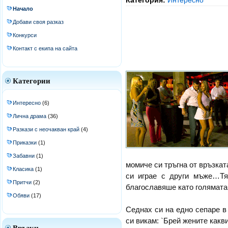
Категория:
Интересно
Начало
Добави своя разказ
Конкурси
Контакт с екипа на сайта
Категории
Интересно
(6)
Лична драма
(36)
Разкази с неочакван край
(4)
Приказки
(1)
Забавни
(1)
момиче си тръгна от връзкат
Класика
(1)
си играе с други мъже…Тя
Притчи
(2)
благославяше като голямата
Обяви
(17)
Седнах си на едно сепаре в
си викам: `Брей жените какв