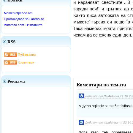
Връзки
и нараняват свестните`. В
заради нея!` и тръгнах да 
Momentofpeace.net
Както писа авторката на с
Промокодове за Laredoute
мъжете’ търсих си нещо `в 
izmamno.com - Измамите
Така намерих моята приятел
искам да се оженя един ден.
RSS
Публикации
Коментари
Реклама
Коментари по темата
Добавен от
Nel4eto
на 21.10.20
sigyrno nqkade se sre6tat istinsk
Добавен от
abadonka
на 22.10.
Хора като теб оправдава