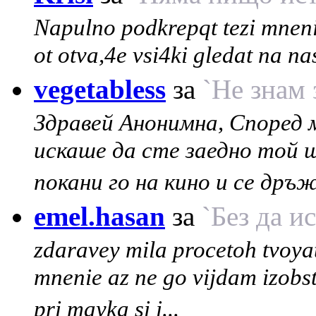
Napulno podkrepqt tezi mneni
ot otva,4e vsi4ki gledat na na
vegetabless
за
`Не знам з
Здравей Анонимна, Според м
искаше да сте заедно той 
покани го на кино и се дръж
emel.hasan
за
`Без да и
zdaravey mila procetoh tvoyat
mnenie az ne go vijdam izobst
pri mayka si i...