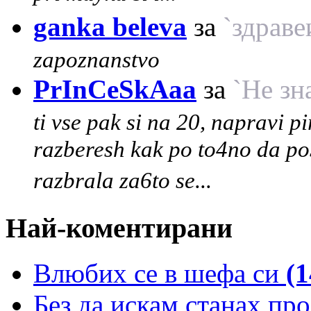
ganka beleva
за
`здраве
zapoznanstvo
PrInCeSkAaa
за
`Не зна
ti vse pak si na 20, napravi p
razberesh kak po to4no da pos
razbrala za6to se...
Най-коментирани
Влюбих се в шефа си
(1
Без да искам станах пр