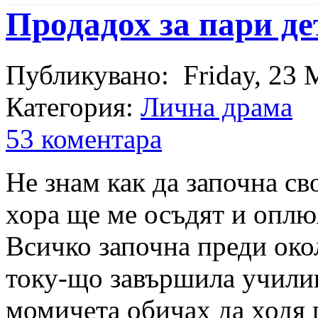
Продадох за пари де
Публикувано:
Friday, 2
Категория:
Лична драма
53 коментара
Не знам как да започна св
хора ще ме осъдят и оплюя
Всичко започна преди окол
току-що завършила училищ
момичета обичах да ходя 