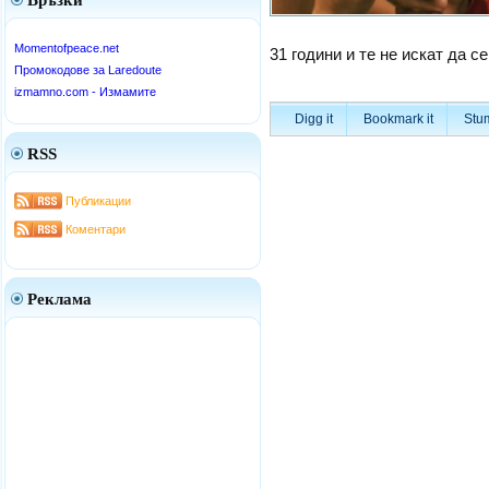
Връзки
Momentofpeace.net
31 години и те не искат да с
Промокодове за Laredoute
izmamno.com - Измамите
Digg it
Bookmark it
Stum
RSS
Публикации
Коментари
Реклама