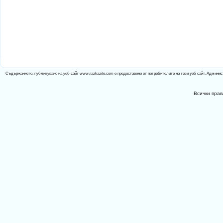
Съдържанието, публикувано на уеб сайт www.razkazite.com е предоставено от потребителите на този уеб сайт. Админис
Всички прав