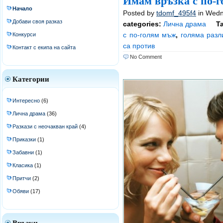
Имам връзка с по-
Начало
Posted by
tdomf_495f4
in Wedn
Добави своя разказ
categories:
Лична драма
Ta
с по-голям мъж
,
голяма разл
Конкурси
са против
Контакт с екипа на сайта
No Comment
Категории
Интересно
(6)
Лична драма
(36)
Разкази с неочакван край
(4)
Приказки
(1)
Забавни
(1)
Класика
(1)
Притчи
(2)
Обяви
(17)