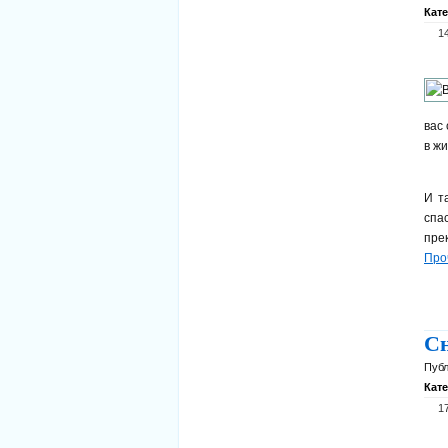
Кат
1
вас
в жи
И т
спа
пре
Про
Сн
Публ
Кат
1