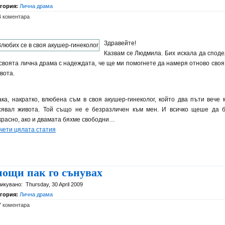
егория:
Лична драма
4 коментара
Здравейте!
Казвам се Людмила. Бих искала да споде
 своята лична драма с надеждата, че ще ми помогнете да намеря отново своя
вота.
ака, накратко, влюбена съм в своя акушер-гинеколог, който два пъти вече 
сявал живота. Той също не е безразличен към мен. И всичко щеше да 
красно, ако и двамата бяхме свободни…
чети цялата статия
ощи пак го сънувах
икувано:
Thursday, 30 April 2009
егория:
Лична драма
7 коментара