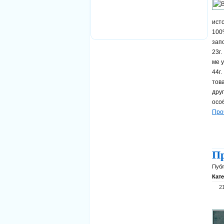
ист
100
зап
23г
ме 
44г.
тов
дру
осо
Про
Пр
Публ
Кат
2