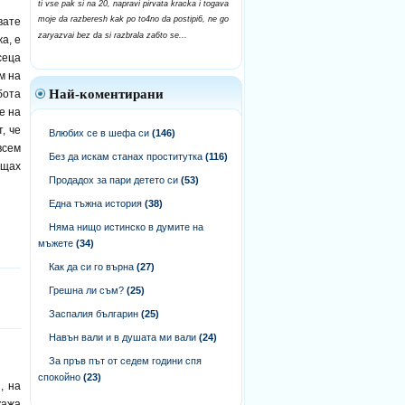
ti vse pak si na 20, napravi pirvata kracka i togava
moje da razberesh kak po to4no da postipi6, ne go
вате
zaryazvai bez da si razbrala za6to se...
а, е
сеца
м на
Най-коментирани
бота
е на
, че
Влюбих се в шефа си
(146)
всем
Без да искам станах проститутка
(116)
ъщах
Продадох за пари детето си
(53)
Една тъжна история
(38)
Няма нищо истинско в думите на
мъжете
(34)
Как да си го върна
(27)
Грешна ли съм?
(25)
Заспалия българин
(25)
Навън вали и в душата ми вали
(24)
За пръв път от седем години спя
спокойно
(23)
, на
кажа