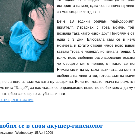
историята на моя, едва сега започващ живот
за мен свършил отдавна.
Вече 18 години обичам “най-добрия
приятел”. Израснах с това момче, то
познава така както никой друг. По-голям е от
едва с 3 дни. Влюбвала съм се в нем
момчета, и когато открия някое ново винаг
казвам “това е човека”, но винаги греша. 
всяко ново любовно разочарование осъзна
че сърцето ми е негово, от както се по
Нямам сили да му кажа истината, за мен т
любовта на живота ми, готова съм на всичк
о, но за него аз съм малката му сестричка. Боли ме, когато плача на рамото 
ме пита “Защо?”, аз пак лъжа и се оправдавам с нещо, но не бих могла да му 
ната, боя се че ще го изгубя завинаги…
чети цялата статия
юбих се в своя акушер-гинеколог
икувано:
Wednesday, 15 April 2009