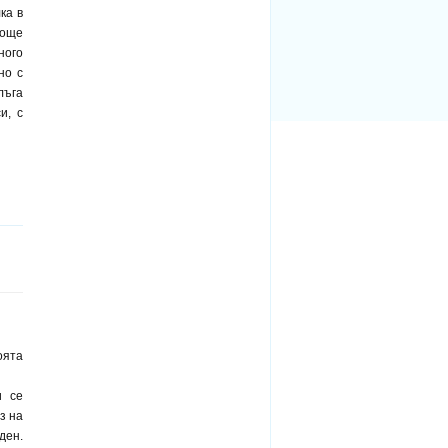
ка в
 още
ного
но с
лъга
и, с
оята
и се
з на
ден.