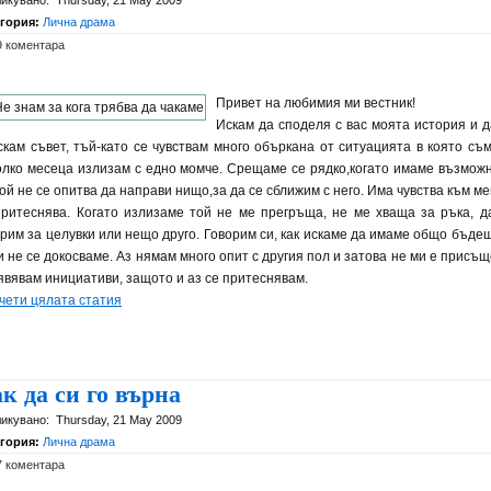
икувано:
Thursday, 21 May 2009
егория:
Лична драма
9 коментара
Привет на любимия ми вестник!
Искам да споделя с вас моята история и д
скам съвет, тъй-като се чувствам много объркана от ситуацията в която съм
олко месеца излизам с едно момче. Срещаме се рядко,когато имаме възможн
ой не се опитва да направи нищо,за да се сближим с него. Има чувства към ме
притеснява. Когато излизаме той не ме прегръща, не ме хваща за ръка, д
орим за целувки или нещо друго. Говорим си, как искаме да имаме общо бъдещ
и не се докосваме. Аз нямам много опит с другия пол и затова не ми е присъщ
явявам инициативи, защото и аз се притеснявам.
чети цялата статия
к да си го върна
икувано:
Thursday, 21 May 2009
егория:
Лична драма
7 коментара