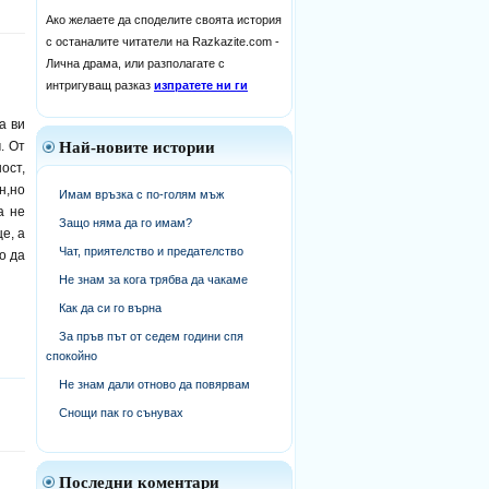
Ако желаете да споделите своята история
с останалите читатели на Razkazite.com -
Лична драма, или разполагате с
интригуващ разказ
изпратете ни ги
а ви
. От
Най-новите истории
ост,
н,но
Имам връзка с по-голям мъж
а не
Защо няма да го имам?
е, а
Чат, приятелство и предателство
о да
Не знам за кога трябва да чакаме
Как да си го върна
За пръв път от седем години спя
спокойно
Не знам дали отново да повярвам
Снощи пак го сънувах
Последни коментари