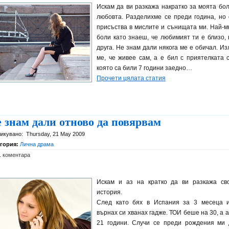
Искам да ви разкажа накратко за моята бол
любовта. Разделихме се преди година, но
присъства в мислите и сънищата ми. Най-м
боли като знаеш, че любимият ти е близо, 
друга. Не знам дали някога ме е обичал. Из
ме, че живее сам, а е бил с приятелката с
която са били 7 години заедно…
Прочети цялата статия
 знам дали отново да повярвам
икувано:
Thursday, 21 May 2009
егория:
Лична драма
1 коментара
Искам и аз на кратко да ви разкажа св
история.
След като бях в Испания за 3 месеца 
върнах си хванах гадже. ТОИ беше на 30, а а
21 години. Случи се преди рождения ми 