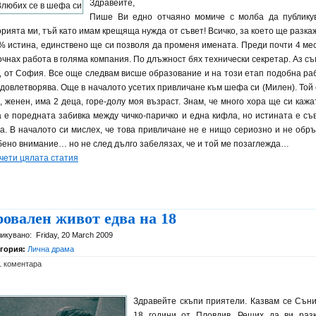
Здравейте,
Пише Ви едно отчаяно момиче с молба да публику
орията ми, тъй като имам крещяща нужда от съвет! Всичко, за което ще разкаж
% истина, единствено ще си позволя да променя имената. Преди почти 4 ме
очнах работа в голяма компания. По длъжност бях технически секретар. Аз съ
. , от София. Все още следвам висше образование и на този етап подобна ра
удовлетворява. Още в началото усетих привличане към шефа си (Милен). Той 
 , женен, има 2 деца, горе-долу моя възраст. Знам, че много хора ще си кажат
а е поредната забивка между чичко-паричко и една кифла, но истината е съ
га. В началото си мислех, че това привличане не е нищо сериозно и не обр
бено внимание… но не след дълго забелязах, че и той ме позаглежда…
чети цялата статия
овален живот едва на 18
икувано:
Friday, 20 March 2009
егория:
Лична драма
1 коментара
Здравейте скъпи приятели. Казвам се Съни
18 години от Пловдив. Реших да ви раз