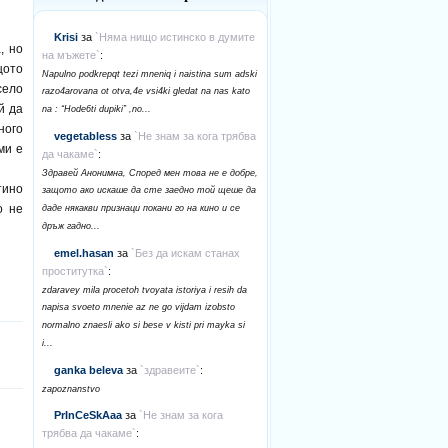
Krisi
за
`Няма нищо истинско в думите
, но
на мъжете`
:
щото
Napulno podkrepqt tezi mneniq i naistina sum adski
село
razo4arovana ot otva,4e vsi4ki gledat na nas kato
й да
na : “Hode6ti dupiki” ,no...
ного
vegetabless
за
`Не знам за кога трябва
ми е
да чакаме`
:
Здравей Анонимна, Според мен това не е добре,
тино
защото ако искаше да сте заедно той щеше да
о не
даде някакви признаци покани го на кино и се
дръж гадно...
emel.hasan
за
`Без да искам станах
проститутка`
:
zdaravey mila procetoh tvoyata istoriya i resih da
napisa svoeto mnenie az ne go vijdam izobsto
normalno znaesli ako si bese v kisti pri mayka si
i...
ganka beleva
за
`здравеите`
:
zapoznanstvo
PrInCeSkAaa
за
`Не знам за кога
трябва да чакаме`
: