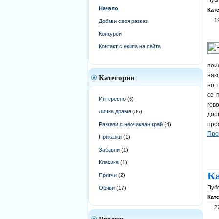
Публ
Начало
Кат
1
Добави своя разказ
Конкурси
Контакт с екипа на сайта
пои
няк
Категории
но т
се 
Интересно
(6)
гов
Лична драма
(36)
дор
про
Разкази с неочакван край
(4)
Про
Приказки
(1)
Забавни
(1)
Класика
(1)
Ка
Притчи
(2)
Публ
Обяви
(17)
Кат
2