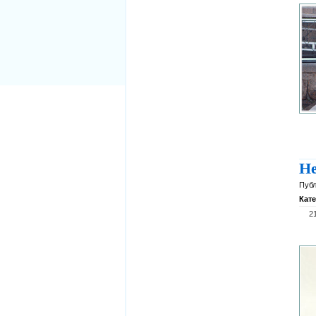
Не
Публ
Кат
2