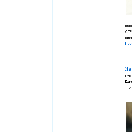
наш
СЕ!
при
Про
За
Публ
Кат
2