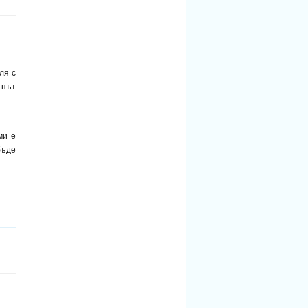
ля с
 път
ми е
бъде