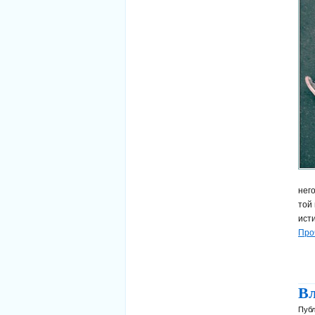
нег
той 
исти
Про
Вл
Публ