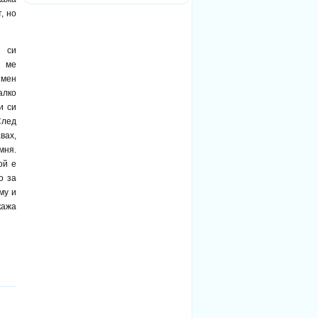
, но
т си
й ме
 мен
алко
и си
След
вах,
мня.
ой е
о за
му и
кажа