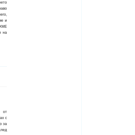
оето
раво
его,
ме и
ИХМЕ
я на
и от
ах с
о за
след