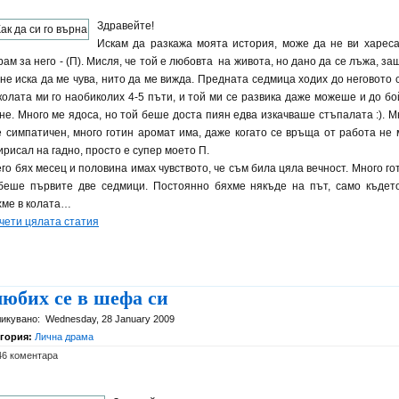
Здравейте!
Искам да разкажа моята история, може да не ви хареса
ам за него - (П). Мисля, че той е любовта на живота, но дано да се лъжа, за
 не иска да ме чува, нито да ме вижда. Предната седмица ходих до неговото 
 колата ми го наобиколих 4-5 пъти, и той ми се развика даже можеше и до бо
гне. Много ме ядоса, но той беше доста пиян едва изкачваше стъпалата :). М
е симпатичен, много готин аромат има, даже когато се връща от работа не 
ирисал на гадно, просто е супер моето П.
его бях месец и половина имах чувството, че съм била цяла вечност. Много го
беше първите две седмици. Постоянно бяхме някъде на път, само къдет
хме в колата…
чети цялата статия
юбих се в шефа си
икувано:
Wednesday, 28 January 2009
егория:
Лична драма
46 коментара