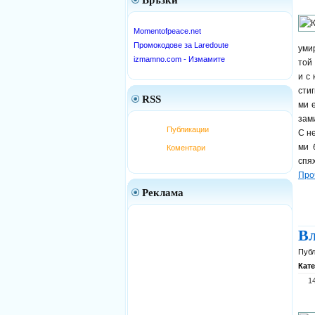
Връзки
Momentofpeace.net
Промокодове за Laredoute
умир
izmamno.com - Измамите
той
и с
сти
RSS
ми 
зам
Публикации
С н
ми 
Коментари
спя
Про
Реклама
Вл
Публ
Кат
1