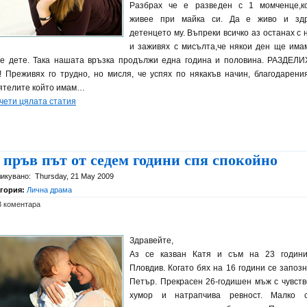
Разбрах че е разведен с 1 момченце,к
живее при майка си. Да е живо и зд
детенцето му. Въпреки всичко аз останах с н
и заживях с мисълта,че някои ден ще има
е дете. Така нашата връзка продължи една година и половина. РАЗДЕЛ
!! Преживях го трудно, но мисля, че успях по някакъв начин, благодарени
ятелите който имам…
чети цялата статия
 пръв път от седем години спя спокойно
икувано:
Thursday, 21 May 2009
егория:
Лична драма
3 коментара
Здравейте,
Аз се казван Катя и съм на 23 годин
Пловдив. Когато бях на 16 години се запозн
Петър. Прекрасен 26-годишен мъж с чувств
хумор и натрапчива ревност. Малко 